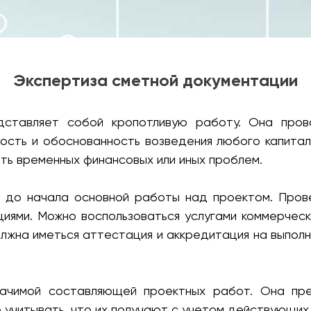
Экспертиза сметной документации
дставляет собой кропотливую работу. Она про
ость и обоснованность возведения любого капита
ть временных финансовых или иных проблем.
ще до начала основной работы над проектом. Про
иями. Можно воспользоваться услугами коммерческ
олжна иметься аттестация и аккредитация на выпол
начимой составляющей проектных работ. Она пре
 учитывать, что их получают с учетом действующи